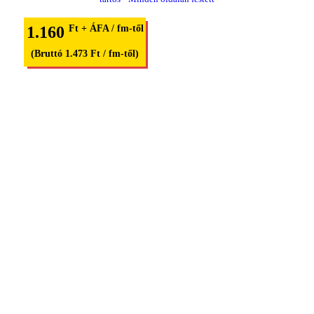
1.160
Ft + ÁFA / fm-től
(Bruttó 1.473 Ft / fm-től)
Stabil Fedél lemezkereskedés Budapest
1151 Budapest, Külső Fóti út 26.
Hétfő: 08:00 - 16:00
Kedd: 08:00 - 16:00
Szerda: 08:00 - 18:00
Csütörtök: 08:00 - 16:00