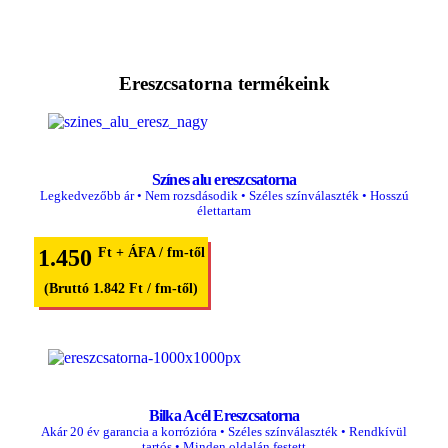
Ereszcsatorna termékeink
Színes alu ereszcsatorna
Legkedvezőbb ár • Nem rozsdásodik • Széles színválaszték • Hosszú
élettartam
1.450
Ft + ÁFA / fm-től
(Bruttó 1.842 Ft / fm-től)
Bilka Acél Ereszcsatorna
Akár 20 év garancia a korrózióra • Széles színválaszték • Rendkívül
tartós • Minden oldalán festett