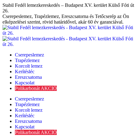
Skip
Stabil Fedél lemezkereskedés – Budapest XV. kerület Külső Fóti út
to
26.
content
Cserepeslemez, Trapézlemez, Ereszcsatorna és Tetőcserép az Ön
elképzelései szerint, rövid határidővel, akár 60 év garanciával.
Cserepeslemez
Trapézlemez
Korcolt lemez
Kerítésléc
Ereszcsatorna
Kapcsolat
Polikarbonát AKCIÓ
Cserepeslemez
Trapézlemez
Korcolt lemez
Kerítésléc
Ereszcsatorna
Kapcsolat
Polikarbonát AKCIÓ