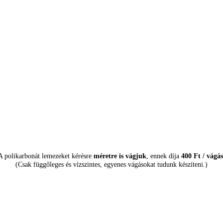
A polikarbonát lemezeket kérésre
méretre is vágjuk
, ennek díja
400 Ft / vágás
(Csak függőleges és vízszintes, egyenes vágásokat tudunk készíteni.)