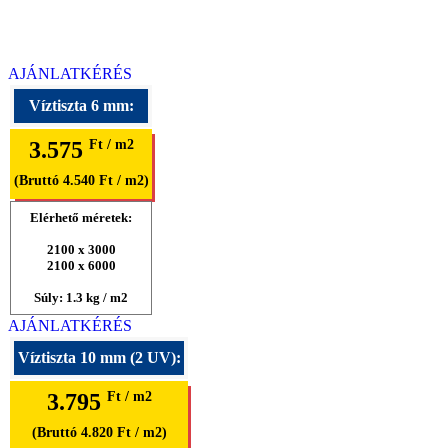
AJÁNLATKÉRÉS
Víztiszta 6 mm:
3.575
Ft / m2
(Bruttó 4.540 Ft / m2)
Elérhető méretek:
2100 x 3000
2100 x 6000
Súly: 1.3 kg / m2
AJÁNLATKÉRÉS
Víztiszta 10 mm (2 UV):
3.795
Ft / m2
(Bruttó 4.820 Ft / m2)