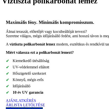
Víztiszta polikarbonát lemez
Maximális fény. Minimális kompromisszum.
Álmai teraszát, előtetőjét vagy kocsibeállóját tervezi?
Szeretne világos, mégis időjárásálló fedést, ami hosszú távon is me
A
víztiszta polikarbonát lemez
modern, esztétikus és rendkívül ta
Miért válassza ezt a polikarbonát lemezt?
Kiemelkedő ütésállóság
UV-védelemmel ellátott
Hőszigetelő szerkezet
Könnyű, mégis erős
Időjárásálló
10 év UV garancia
AJÁNLATKÉRÉS
ÁRLISTA LETÖLTÉSE