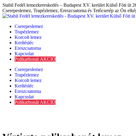
Skip
Stabil Fedél lemezkereskedés – Budapest XV. kerület Külső Fóti út 2
to
Cserepeslemez, Trapézlemez, Ereszcsatorna és Tetőcserép az Ön elképze
content
Cserepeslemez
Trapézlemez
Korcolt lemez
Kerítésléc
Ereszcsatorna
Kapcsolat
Polikarbonát AKCIÓ
Cserepeslemez
Trapézlemez
Korcolt lemez
Kerítésléc
Ereszcsatorna
Kapcsolat
Polikarbonát AKCIÓ